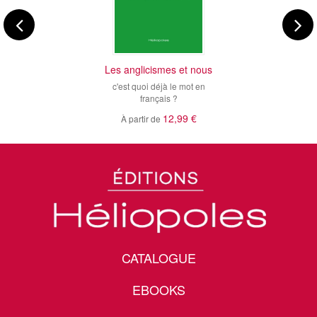
Les anglicismes et nous
c'est quoi déjà le mot en
français ?
12,99 €
À partir de
CATALOGUE
EBOOKS