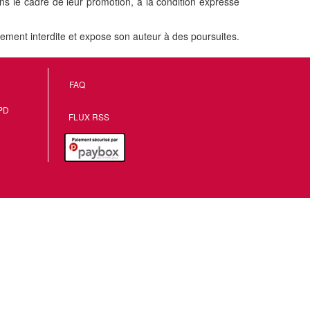
ns le cadre de leur promotion, à la condition expresse
rictement interdite et expose son auteur à des poursuites.
FAQ
PD
FLUX RSS