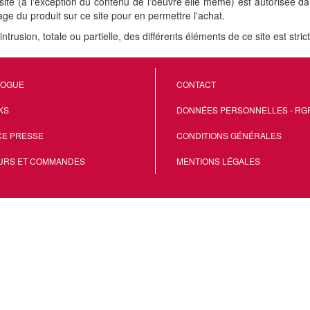
site (à l'exception du contenu de l'oeuvre elle même) est autorisée da
age du produit sur ce site pour en permettre l'achat.
'intrusion, totale ou partielle, des différents éléments de ce site est st
LOGUE
CONTACT
KS
DONNÉES PERSONNELLES - RG
CE PRESSE
CONDITIONS GÉNÉRALES
URS ET COMMANDES
MENTIONS LÉGALES