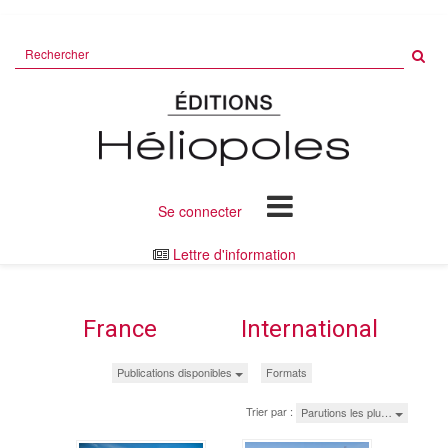
Rechercher
sur
le
site
Se connecter
Lettre d'information
France
International
Publications disponibles
Formats
Trier par :
Parutions les plu…