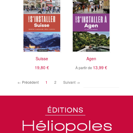
Suisse
Agen
19,80 €
13,99 €
À partir de
(current)
← Précédent
1
2
Suivant →