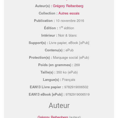
Auteur(s) :
Grégory Reibenberg
Collection :
Autres essais
Publication :
10 novembre 2016
re
Édition :
1
édition
Intérieur :
Noir & blanc
Support(s) :
Livre papier, eBook [ePub]
Contenu(s) :
ePub
Protection(s) :
Marquage social (ePub)
Poids (en grammes) :
269
Taille(s) :
350 ko (ePub)
Langue(s) :
Français
EAN13 Livre papier :
9782919006502
EAN13 eBook [ePub] :
9782919006519
Auteur
Grégory Reibenberg
(auteur)