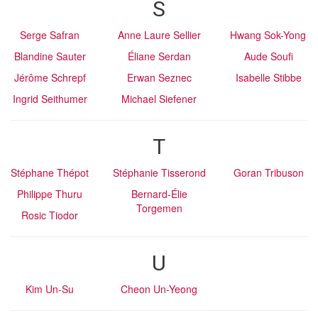
S
Serge Safran
Anne Laure Sellier
Hwang Sok-Yong
Blandine Sauter
Éliane Serdan
Aude Soufi
Jérôme Schrepf
Erwan Seznec
Isabelle Stibbe
Ingrid Seithumer
Michael Siefener
T
Stéphane Thépot
Stéphanie Tisserond
Goran Tribuson
Philippe Thuru
Bernard-Élie
Torgemen
Rosic Tiodor
U
Kim Un-Su
Cheon Un-Yeong