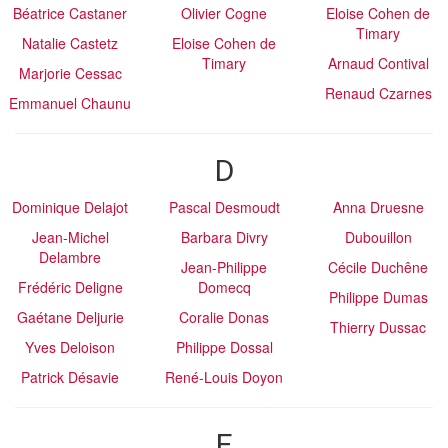
Béatrice Castaner
Olivier Cogne
Eloise Cohen de
Timary
Natalie Castetz
Eloise Cohen de
Timary
Arnaud Contival
Marjorie Cessac
Renaud Czarnes
Emmanuel Chaunu
D
Dominique Delajot
Pascal Desmoudt
Anna Druesne
Jean-Michel
Barbara Divry
Dubouillon
Delambre
Jean-Philippe
Cécile Duchêne
Frédéric Deligne
Domecq
Philippe Dumas
Gaétane Deljurie
Coralie Donas
Thierry Dussac
Yves Deloison
Philippe Dossal
Patrick Désavie
René-Louis Doyon
E