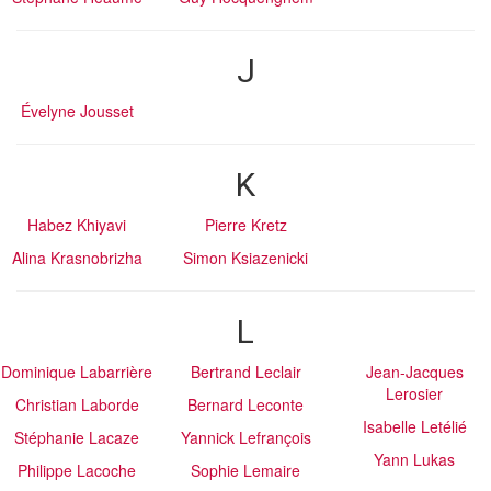
J
Évelyne Jousset
K
Habez Khiyavi
Pierre Kretz
Alina Krasnobrizha
Simon Ksiazenicki
L
Dominique Labarrière
Bertrand Leclair
Jean-Jacques
Lerosier
Christian Laborde
Bernard Leconte
Isabelle Letélié
Stéphanie Lacaze
Yannick Lefrançois
Yann Lukas
Philippe Lacoche
Sophie Lemaire