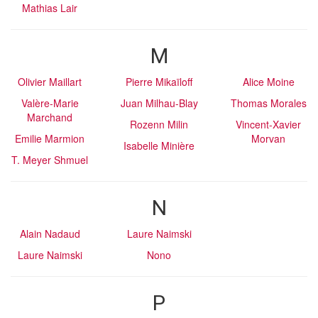
Mathias Lair
M
Olivier Maillart
Pierre Mikaïloff
Alice Moine
Valère-Marie
Juan Milhau-Blay
Thomas Morales
Marchand
Rozenn Milin
Vincent-Xavier
Emilie Marmion
Morvan
Isabelle Minière
T. Meyer Shmuel
N
Alain Nadaud
Laure Naimski
Laure Naimski
Nono
P