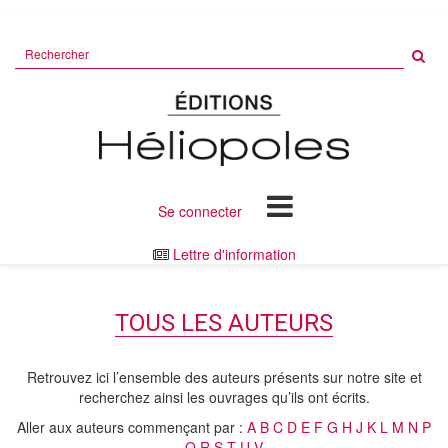
Rechercher
sur
le
site
Se connecter
Lettre d'information
TOUS LES AUTEURS
Retrouvez ici l’ensemble des auteurs présents sur notre site et
recherchez ainsi les ouvrages qu’ils ont écrits.
Aller aux auteurs commençant par :
A
B
C
D
E
F
G
H
J
K
L
M
N
P
Q
R
S
T
U
V