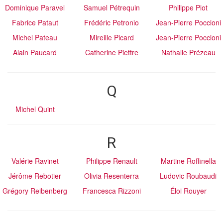
Dominique Paravel
Samuel Pétrequin
Philippe Piot
Fabrice Pataut
Frédéric Petronio
Jean-Pierre Poccioni
Michel Pateau
Mireille Picard
Jean-Pierre Poccioni
Alain Paucard
Catherine Piettre
Nathalie Prézeau
Q
Michel Quint
R
Valérie Ravinet
Philippe Renault
Martine Roffinella
Jérôme Rebotier
Olivia Resenterra
Ludovic Roubaudi
Grégory Reibenberg
Francesca Rizzoni
Éloi Rouyer