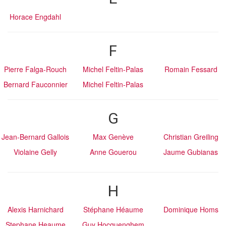
Horace Engdahl
F
Pierre Falga-Rouch
Michel Feltin-Palas
Romain Fessard
Bernard Fauconnier
Michel Feltin-Palas
G
Jean-Bernard Gallois
Max Genève
Christian Greiling
Violaine Gelly
Anne Gouerou
Jaume Gubianas
H
Alexis Harnichard
Stéphane Héaume
Dominique Homs
Stephane Heaume
Guy Hocquenghem